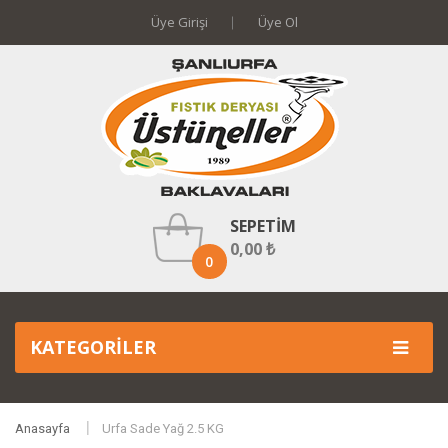
Üye Girişi
Üye Ol
SEPETIM
0,00 ₺
0
KATEGORILER
Anasayfa
Urfa Sade Yağ 2.5 KG