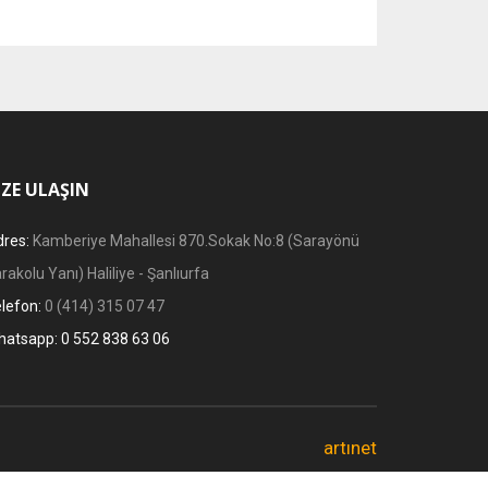
IZE ULAŞIN
res:
Kamberiye Mahallesi 870.Sokak No:8 (Sarayönü
rakolu Yanı) Haliliye - Şanlıurfa
lefon:
0 (414) 315 07 47
hatsapp:
0 552 838 63 06
artınet