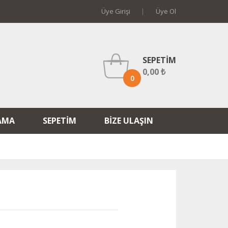
Üye Girişi
Üye Ol
SEPETIM
0,00 ₺
0
AMA
SEPETIM
BIZE ULAŞIN