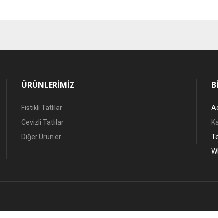
ÜRÜNLERIMIZ
B
Fıstıklı Tatlılar
Ad
Cevizli Tatlılar
Ka
Diğer Ürünler
Te
W
Copyright © 2026 Üstüneller Baklavaları