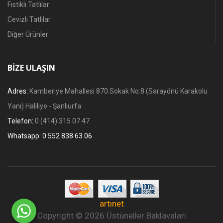
Fıstıklı Tatlılar
Cevizli Tatlılar
Diğer Ürünler
BIZE ULAŞIN
Adres:
Kamberiye Mahallesi 870.Sokak No:8 (Sarayönü Karakolu
Yanı) Haliliye - Şanlıurfa
Telefon:
0 (414) 315 07 47
Whatsapp:
0 552 838 63 06
artınet
Copyright © 2026 Üstüneller Baklavaları