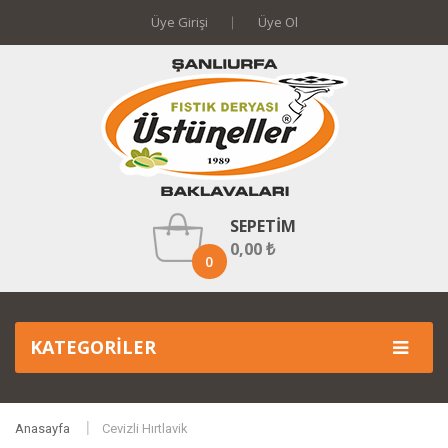
Üye Girişi
Üye Ol
SEPETIM
0,00 ₺
0
KATEGORILER
Anasayfa
Cevizli Hırtlavik